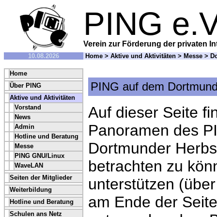
PING e.V
Verein zur Förderung der privaten In
10.08.2026
Home
>
Aktive und Aktivitäten
>
Messe
>
Do
Home
PING auf dem Dortmund
Über PING
Aktive und Aktivitäten
Vorstand
Auf dieser Seite fi
News
Panoramen des P
Admin
Hotline und Beratung
Dortmunder Herbs
Messe
PING GNU/Linux
betrachten zu kön
WaveLAN
Seiten der Mitglieder
unterstützen (über 
Weiterbildung
am Ende der Seite
Hotline und Beratung
Schulen ans Netz