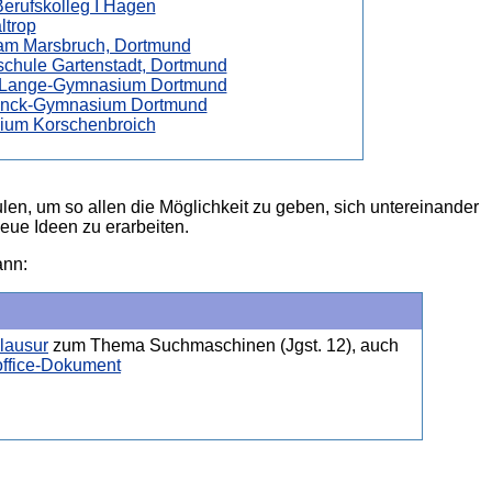
rufskolleg I Hagen
trop
am Marsbruch, Dortmund
chule Gartenstadt, Dortmund
-Lange-Gymnasium Dortmund
anck-Gymnasium Dortmund
um Korschenbroich
len, um so allen die Möglichkeit zu geben, sich untereinander
ue Ideen zu erarbeiten.
ann:
Klausur
zum Thema Suchmaschinen (Jgst. 12), auch
office-Dokument