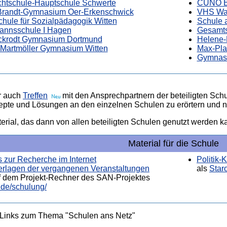
chtschule-Hauptschule Schwerte
CUNO Be
-Brandt-Gymnasium Oer-Erkenschwick
VHS Wal
hule für Sozialpädagogik Witten
Schule 
annsschule I Hagen
Gesamts
nckrodt Gymnasium Dortmund
Helene
-Martmöller Gymnasium Witten
Max-Pl
Gymnasi
r auch
Treffen
mit den Ansprechpartnern der beteiligten Schu
pte und Lösungen an den einzelnen Schulen zu erörtern und ne
rial, das dann von allen beteiligten Schulen genutzt werden k
Material für die Schule
s zur Recherche im Internet
Politik-
rlagen der vergangenen Veranstaltungen
als
Star
uf dem Projekt-Rechner des SAN-Projektes
g.de/schulung/
e Links zum Thema "Schulen ans Netz"