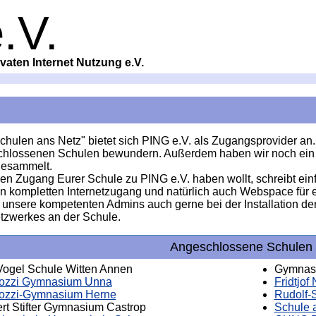
.V.
vaten Internet Nutzung e.V.
hulen ans Netz" bietet sich PING e.V. als Zugangsprovider an.
chlossenen Schulen bewundern. Außerdem haben wir noch ein 
gesammelt.
nen Zugang Eurer Schule zu PING e.V. haben wollt, schreibt ei
en kompletten Internetzugang und natürlich auch Webspace für
unsere kompetenten Admins auch gerne bei der Installation der
etzwerkes an der Schule.
Angeschlossene Schulen
Vogel Schule Witten Annen
Gymnasi
lozzi Gymnasium Unna
Fridtjo
lozzi-Gymnasium Herne
Rudolf-
rt Stifter Gymnasium Castrop
Schule a