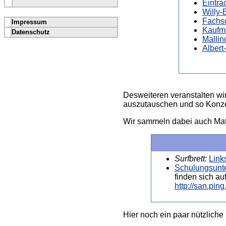
Eintra
Willy
Fachsc
Impressum
Kaufm
Datenschutz
Malli
Albert
Desweiteren veranstalten wi
auszutauschen und so Konze
Wir sammeln dabei auch Mate
Surfbrett:
Link
Schulungsunte
finden sich a
http://san.pin
Hier noch ein paar nützlich