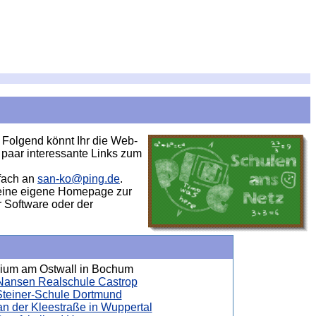
 Folgend könnt Ihr die Web-
paar interessante Links zum
nfach an
san-ko@ping.de
.
 eine eigene Homepage zur
 Software oder der
um am Ostwall in Bochum
f Nansen Realschule Castrop
Steiner-Schule Dortmund
n der Kleestraße in Wuppertal