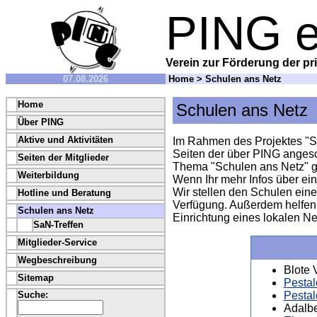
PING e
Verein zur Förderung der pri
07.08.2026
Home
> Schulen ans Netz
Home
Schulen ans Netz
Über PING
Aktive und Aktivitäten
Im Rahmen des Projektes "Sc
Seiten der über PING anges
Seiten der Mitglieder
Thema "Schulen ans Netz" 
Weiterbildung
Wenn Ihr mehr Infos über ei
Wir stellen den Schulen ein
Hotline und Beratung
Verfügung. Außerdem helfen 
Schulen ans Netz
Einrichtung eines lokalen N
SaN-Treffen
Mitglieder-Service
Wegbeschreibung
Blote 
Sitemap
Pesta
Suche:
Pesta
Adalbe