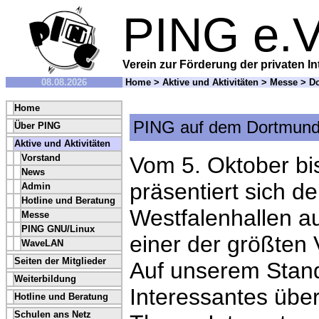
PING e.V
Verein zur Förderung der privaten In
08.08.2026
Home
>
Aktive und Aktivitäten
>
Messe
> Do
Home
PING auf dem Dortmund
Über PING
Aktive und Aktivitäten
Vorstand
Vom 5. Oktober bi
News
präsentiert sich de
Admin
Hotline und Beratung
Westfalenhallen a
Messe
PING GNU/Linux
einer der größten
WaveLAN
Seiten der Mitglieder
Auf unserem Stand 
Weiterbildung
Interessantes übe
Hotline und Beratung
Schulen ans Netz