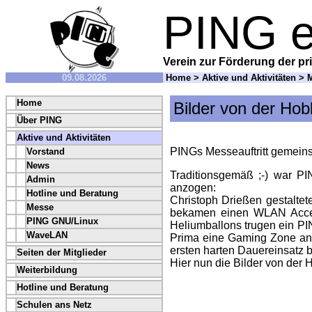
PING e
Verein zur Förderung der pri
09.08.2026
Home
>
Aktive und Aktivitäten
>
Home
Bilder von der Hob
Über PING
Aktive und Aktivitäten
PINGs Messeauftritt gemeins
Vorstand
News
Traditionsgemäß ;-) war PI
Admin
anzogen:
Hotline und Beratung
Christoph Drießen gestaltet
Messe
bekamen einen WLAN Access
PING GNU/Linux
Heliumballons trugen ein PI
WaveLAN
Prima eine Gaming Zone an, 
ersten harten Dauereinsatz 
Seiten der Mitglieder
Hier nun die Bilder von der
Weiterbildung
Hotline und Beratung
Schulen ans Netz