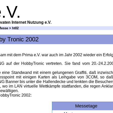
.V.
vaten Internet Nutzung e.V.
Messe
> ht02
by Tronic 2002
am mit dem Prima e.V. war auch im Jahr 2002 wieder ein Erfolg
NG auf der HobbyTronic vertreten. Sie fand vom 20.-24.2.20
e eine Standwand mit einem gelungenen Graffiti, daß inzwisc
point mit einigen Karten als Leihgabe von 3COM, so daß 
NG Banner bis unter die Hallendecke und lenkten die Besucher
wo im LAN virtuelle Wettkämpfe stattfanden, die regen Ankla
bewältigen.
 HobbyTronic 2002:
Messetage