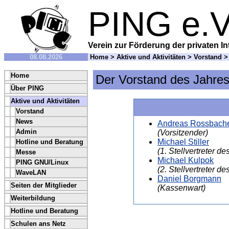
PING e.V
Verein zur Förderung der privaten In
08.08.2026
Home
>
Aktive und Aktivitäten
>
Vorstand
> 
Home
Der Vorstand des Jahre
Über PING
Aktive und Aktivitäten
Vorstand
News
Andreas Rossbach
Admin
(Vorsitzender)
Michael Stiller
Hotline und Beratung
(1. Stellvertreter d
Messe
Michael Kulpok
PING GNU/Linux
(2. Stellvertreter d
WaveLAN
Daniel Borgmann
Seiten der Mitglieder
(Kassenwart)
Weiterbildung
Hotline und Beratung
Schulen ans Netz