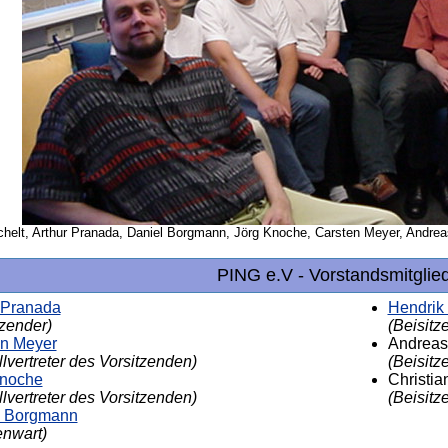
Löchelt, Arthur Pranada, Daniel Borgmann, Jörg Knoche, Carsten Meyer, Andre
PING e.V - Vorstandsmitglie
 Pranada
Hendrik
tzender)
(Beisitze
en Meyer
Andreas
llvertreter des Vorsitzenden)
(Beisitze
Knoche
Christia
llvertreter des Vorsitzenden)
(Beisitze
l Borgmann
nwart)