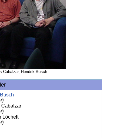
as Cabalzar, Hendrik Busch
der
 Busch
r)
 Cabalzar
r)
n Löchelt
r)