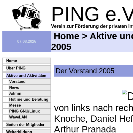
PING e.V
Verein zur Förderung der privaten In
Home
>
Aktive un
07.08.2026
2005
Home
Über PING
Der Vorstand 2005
Aktive und Aktivitäten
Vorstand
News
Admin
Hotline und Beratung
von links nach rec
Messe
PING GNU/Linux
Knoche, Daniel Heß
WaveLAN
Seiten der Mitglieder
Arthur Pranada
Weiterbildung