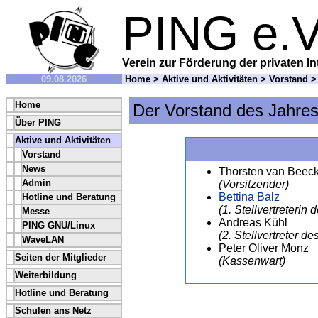
PING e.V
Verein zur Förderung der privaten In
09.08.2026
Home
>
Aktive und Aktivitäten
>
Vorstand
> 
Home
Der Vorstand des Jahre
Über PING
Aktive und Aktivitäten
Vorstand
News
Thorsten van Beec
Admin
(Vorsitzender)
Bettina Balz
Hotline und Beratung
(1. Stellvertreterin
Messe
Andreas Kühl
PING GNU/Linux
(2. Stellvertreter d
WaveLAN
Peter Oliver Monz
Seiten der Mitglieder
(Kassenwart)
Weiterbildung
Hotline und Beratung
Schulen ans Netz