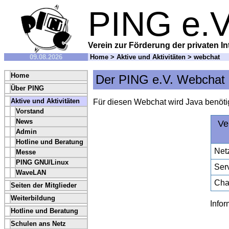
PING e.V
Verein zur Förderung der privaten In
09.08.2026
Home
>
Aktive und Aktivitäten
> webchat
Home
Der PING e.V. Webchat 
Über PING
Aktive und Aktivitäten
Für diesen Webchat wird Java benötig
Vorstand
News
Ve
Admin
Hotline und Beratung
Net
Messe
PING GNU/Linux
Ser
WaveLAN
Cha
Seiten der Mitglieder
Weiterbildung
Info
Hotline und Beratung
Schulen ans Netz