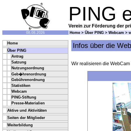
PING e
Verein zur Förderung der pri
08.08.2026
Home
>
Über PING
>
Webcam
> w
Home
Infos über die W
Über PING
Antrag
Satzung
Wir realisieren die WebCam
Nutzungsordnung
Geb�hrenordnung
Gebührenordnung
Statistiken
Webcam
PING-Stiftung
Presse-Materialien
Aktive und Aktivitäten
Seiten der Mitglieder
Weiterbildung